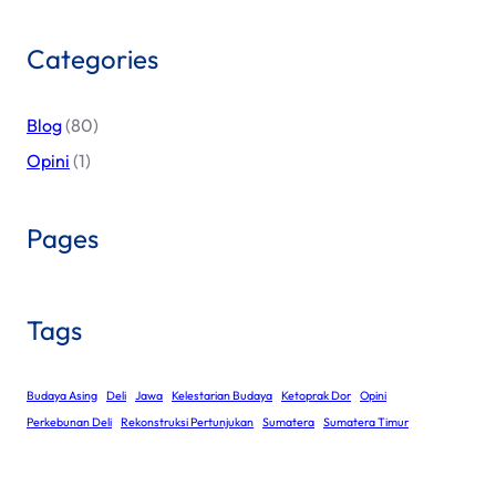
Categories
Blog
(80)
Opini
(1)
Pages
Tags
Budaya Asing
Deli
Jawa
Kelestarian Budaya
Ketoprak Dor
Opini
Perkebunan Deli
Rekonstruksi Pertunjukan
Sumatera
Sumatera Timur