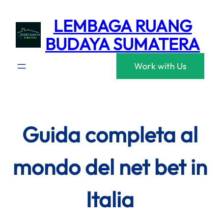
Skip
LEMBAGA RUANG
to
content
BUDAYA SUMATERA
Work with Us
Guida completa al
mondo del net bet in
Italia