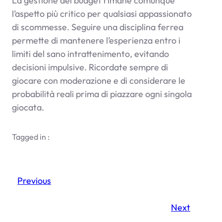
La gestione del budget rimane comunque
l’aspetto più critico per qualsiasi appassionato
di scommesse. Seguire una disciplina ferrea
permette di mantenere l’esperienza entro i
limiti del sano intrattenimento, evitando
decisioni impulsive. Ricordate sempre di
giocare con moderazione e di considerare le
probabilità reali prima di piazzare ogni singola
giocata.
Tagged in :
Previous
Next