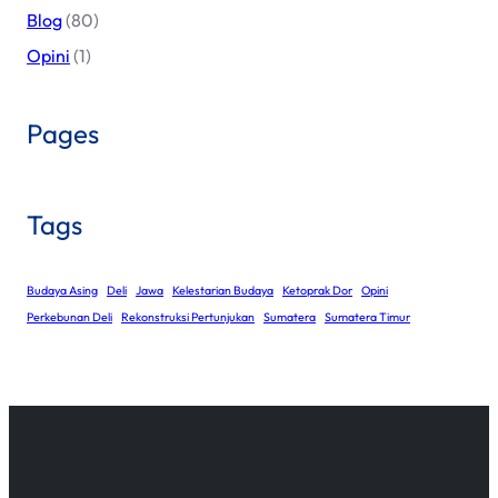
Blog
(80)
Opini
(1)
Pages
Tags
Budaya Asing
Deli
Jawa
Kelestarian Budaya
Ketoprak Dor
Opini
Perkebunan Deli
Rekonstruksi Pertunjukan
Sumatera
Sumatera Timur