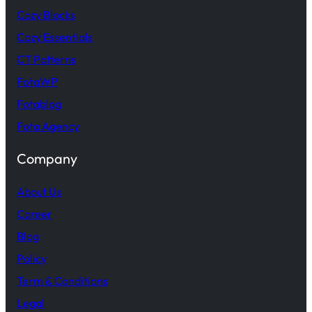
Cozy Blocks
Cozy Essentials
CT Patterns
FotaWP
Fotablog
Fota Agency
Company
About Us
Career
Blog
Policy
Term & Conditions
Legal