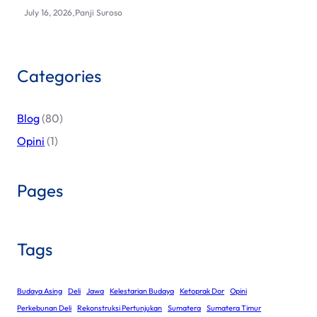
.
July 16, 2026
Panji Suroso
Categories
Blog
(80)
Opini
(1)
Pages
Tags
Budaya Asing
Deli
Jawa
Kelestarian Budaya
Ketoprak Dor
Opini
Perkebunan Deli
Rekonstruksi Pertunjukan
Sumatera
Sumatera Timur