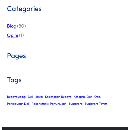
Categories
Blog
(80)
Opini
(1)
Pages
Tags
Budaya Asing
Deli
Jawa
Kelestarian Budaya
Ketoprak Dor
Opini
Perkebunan Deli
Rekonstruksi Pertunjukan
Sumatera
Sumatera Timur